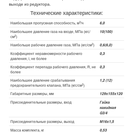
выходе из редуктора.
Технические характеристики:
3
Наибольшая пропускная способность, м
/ч
6,0
Наибольшее давление газа на входе, МПа (кгс/
10(100)
2
см
)
2
Наибольше рабочее давление газа, МПа (кгс/см
)
0,6(6,0)
Коэффициент неравномерности рабочего
0,3
давления, i, не более
Коэффициент перепада рабочего давления, R, не
0,3
более
Наибольшее давление срабатывания
1,2 (12)
2
предохранительного клапана, МПа (кгс/см
)
Габаритные размеры, мм
129х155х120
Присоединительные размеры, вход
Гайка
накидная
G3/4
Присоединительные размеры, выход
М16х1,5
Масса комплекта, кг
0,53