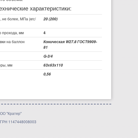
ехнические характеристики:
 не более, МПа (кгс/
20 (200)
о прохода, мм
4
вки на баллон
Коническая W27.8 ГОСТ9909-
81
G-3/4
ры, мм
63х63х110
0,56
ОО "Кратер"
ГРН 1147448008003