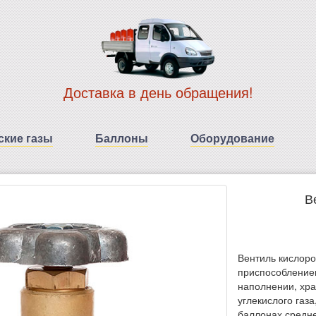
Доставка в день обращения!
ские газы
Баллоны
Оборудование
В
Вентиль кислор
приспособлением
наполнении, хра
углекислого газа
баллонах средн